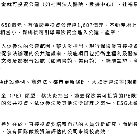
金就可投資公建（如社團法人醫院、數據中心）、社福事
58億元、有價證券投資公建達1,687億元、不動產地上
例相當小，鬆綁後可引導壽險資金進入公建、產業。
納入促參法的公建範圍。蔡火炎指出，現行保險業直接投
依促參法辦理的公共建設案，設施項目包括衛生福利及醫
、文教及影視音設施（如圖書館、美術館）、綠能設施、
是
通建設條例、商港法、都市更新條例、大眾捷運法等)規
金（PE）類型。蔡火炎指出，過去保險業可投資的PE
的公共投資、依促參法及其他法令辦理之案件、ESG永
差別在於，直接投資要培養自己的人員分析研究，而間接
司、沒有團隊做投資前評估的公司來說較高效。