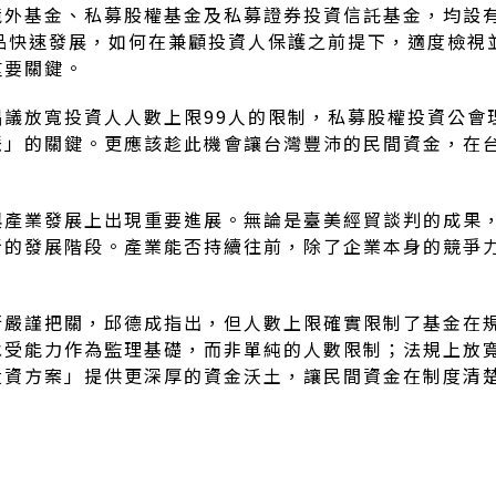
境外基金、私募股權基金及私募證券投資信託基金，均設
品快速發展，如何在兼顧投資人保護之前提下，適度檢視
重要關鍵。
議放寬投資人人數上限99人的限制，私募股權投資公會
脈」的關鍵。更應該趁此機會讓台灣豐沛的民間資金，在
產業發展上出現重要進展。無論是臺美經貿談判的成果，或
新的發展階段。產業能否持續往前，除了企業本身的競爭
行嚴謹把關，邱德成指出，但人數上限確實限制了基金在
承受能力作為監理基礎，而非單純的人數限制；法規上放
投資方案」提供更深厚的資金沃土，讓民間資金在制度清